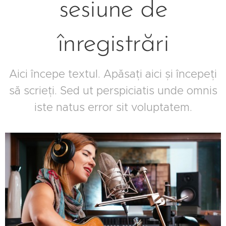
sesiune de
înregistrări
Aici începe textul. Apăsați aici și începeți
să scrieți. Sed ut perspiciatis unde omnis
iste natus error sit voluptatem.